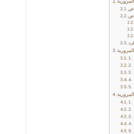
راض
راض
لرد
لمرورية
لمرورية