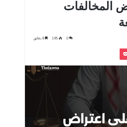
اض المخالفات
ة
0
195
8 دقائق
‫Pocket
Odnoklass