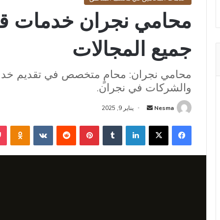
محامي نجران خدمات قان
جميع المجالات
محامي نجران: محامٍ متخصص في تقديم خدمات
والشركات في نجران.
أرسل
Nesma
يناير 9, 2025
بريدا
فيسبوك
‫X
لينكدإن
بينتيريست
niki
إلكترونيا