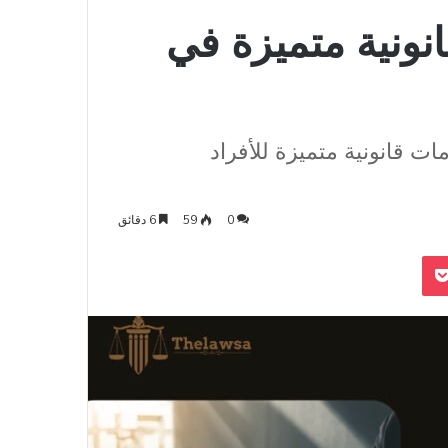
ونية متميزة في
 قانونية متميزة للأفراد
0
59
6 دقائق
‫Pocket
Odnoklass