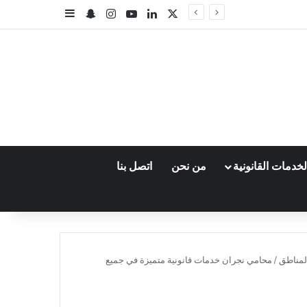
‫X
لينكدإن
‫YouTube
انستقرام
سناب تشات
إضافة عمود جا
خدمات القانونية
من نحن
اتصل بنا
لمناطق
/
محامي نجران خدمات قانونية متميزة في جميع