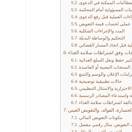
مطالبات الممكنة في الدعوى
ثبات المسؤولية أمام المحكمة
راءات العملية قبل رفع الدعوى
 عملي لحساب قيمة التعويض
المدد والإجراءات الشكلية
التحكيم والوساطة البديلة
ة قبل اتخاذ المسار القضائي
جات وفق اشتراطات سلامة الغذاء
يير حفظ ونقل السلع الغذائية
المنتجات المعيبة أو الفاسدة
زامات الإعلان والوسم والتتبع
حالات تطبيقية توضيحية
الاحترازية والامتثال التنظيمي
ة واستدعاء المصادر الرسمية
لفة اشتراطات سلامة الغذاء
سارة، الفوائد، والتعويض العيني
مكونات التعويض المالي
التعويض: مثال رقمي مفصل
التعويض العيني والبدائل