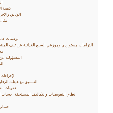
ال
كيفية إ
الوثائق والإج
مثال
توصيات عملي
التزامات مستوردي وموزعي السلع الغذائية عن تلف المنت
معا
المسؤولية عن 
الت
الإجراءات 
التنسيق مع هيئات الرقاب
عقوبات مخا
نطاق التعويضات والتكاليف المستحقة: حساب الخ
حساب 