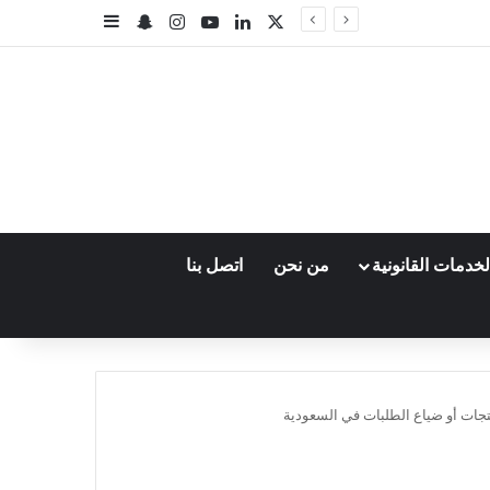
‫X
لينكدإن
‫YouTube
انستقرام
سناب تشات
إضافة عمود جا
خدمات القانونية
من نحن
اتصل بنا
جات أو ضياع الطلبات في السعودية