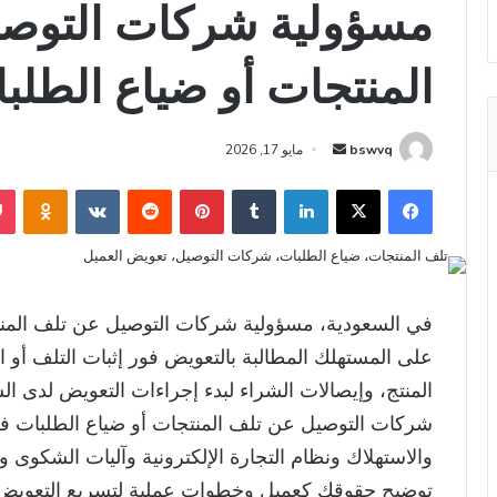
مسؤولية شركات التوص
المنتجات أو ضياع الطلب
أرسل
bswvq
مايو 17, 2026
بريدا
فيسبوك
‫X
لينكدإن
بينتيريست
niki
إلكترونيا
في السعودية، مسؤولية شركات التوصيل عن تلف المنتج
على المستهلك المطالبة بالتعويض فور إثبات التلف أو ال
المنتج، وإيصالات الشراء لبدء إجراءات التعويض لدى ا
شركات التوصيل عن تلف المنتجات أو ضياع الطلبات في 
والاستهلاك ونظام التجارة الإلكترونية وآليات الشكوى و
توضيح حقوقك كعميل وخطوات عملية لتسريع التعويض.