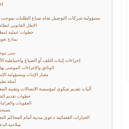
إج
مسؤولية شركات التوصيل تجاه ضياع الطلبات بموجب نظا
الإطار القانوني لنظام
خطوات عملية لمطا
نماذج تعوي
متى تتوجه
إجراءات إثبات التلف أو الضياع واحتياطية الأ
الوثائق والإجراءات الموصى بها
معيار الإثبات ومسؤولية الإث
أمثلة تط
آليات تقديم شكوى لمؤسسة الاتصالات وتقنية ال
خطوات تقديم الشك
العقوبات والغرام
نصيحتي
الخيارات القضائية: دعوى مدنية أمام المحاكم الت
صلاحية الدع