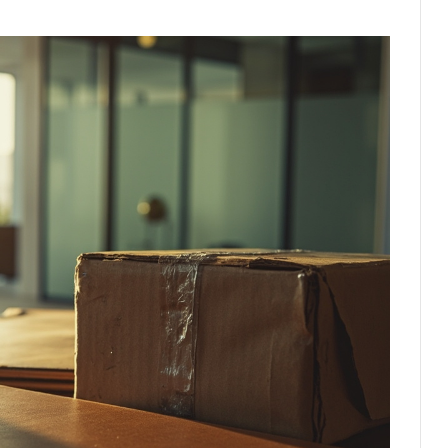
i
d
e
o