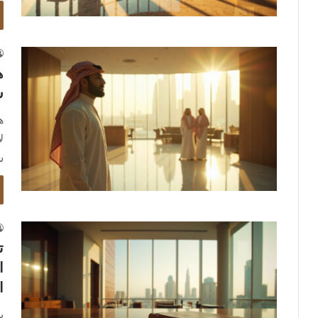
ه
ش
ه
ل
ش
ت
ا
ا
ي