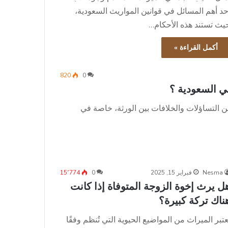
حد أهم المسائل في قوانين المواريث السعودية،
يث تستند هذه الأحكام…
أكمل القراءة »
820
0
في السعودية ؟
من التساؤلات والخلافات بين الورثة، خاصة في
Nesma
فبراير 15, 2025
0
15٬774
ل يرث إخوة الزوجة المتوفاة إذا كانت
ناك تركة كبيرة؟
ُعتبر الميراث من المواضيع الحيوية التي تُنظم وفقًا