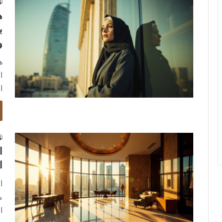
ه
ب
و
ه
ا
ا
ا
ا
ا
م
ا