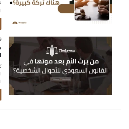
ل
ا
م
ا
ي
ا
ا