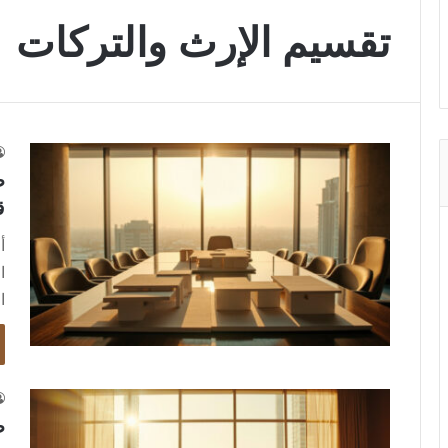
تقسيم الإرث والتركات
ط
ق
أ
ا
ا
ط