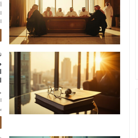
أ
ا
ا
م
ا
ا
م
ا
ي