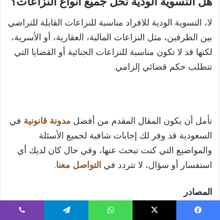
هل التسوية الودية تحل جميع أنواع النزاعات؟
لا، التسوية الودية للافراد مناسبة للنزاعات القابلة للتراضي
بين الطرفين، مثل النزاعات المالية، العقارية، أو الأسرية،
لكنها قد لا تكون مناسبة للنزاعات الجنائية أو القضايا التي
تتطلب حكم قضائي إلزامي.
نأمل أن يكون المقال المقدم من أفضل
مدونة قانونية
في
السعودية قد وفر لك إجابات شافية لجميع الأسئلة
والمواضيع التي كنت تبحث عنها، وفي حال كان لديك أي
استفسار أو سؤال، لا تتردد في
التواصل معنا
.
المصادر
نظام العمل
يسبوك
‫X
واتساب
تيلقرام
ڤايبر