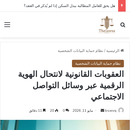
كم مدة قبول أو رفض عقد العمل الإلكتروني في قوى؟
بحث عن
الق
الرئيسية
/
نظام حماية البيانات الشخصية
نظام حماية البيانات الشخصية
العقوبات القانونية لانتحال الهوية
الرقمية عبر وسائل التواصل
الاجتماعي
أرسل
bswvq
مايو 11, 2026
0
20
11 دقائق
بريدا
إلكترونيا