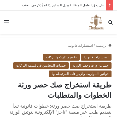
كم مدة قبول أو رفض عقد العمل الإلكتروني في قوى؟
بحث عن
الق
الرئيسية
/
استشارات قانونية
استشارات قانونية
تقسيم الإرث والتركات
حساب الإرث وحصر الورثة
خدمات المحامين في قسمة التركات
قوانين المواريث والإجراءات المرتبطة بها
طريقة استخراج صك حصر ورثة
الخطوات والمتطلبات
طريقة استخراج صك حصر ورثة: خطوات قانونية تبدأ
بتقديم طلب عبر منصة "ناجز" الإلكترونية لتوثيق الورثة