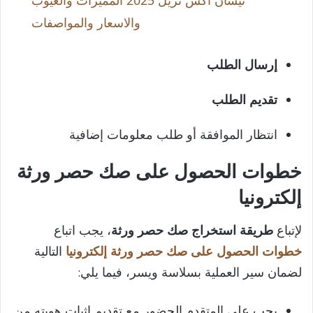
a
والاسعار والمواصفات
y
إرسال الطلب
تقديم الطلب
V
انتظار الموافقة أو طلب معلومات إضافية
i
خطوات الحصول على صك حصر ورثة
d
إلكترونيا
e
لإتباع
طريقة استخراج صك حصر ورثة
، يجب اتباع
خطوات
الحصول على صك حصر ورثة إلكترونيا
التالية
o
لضمان سير العملية بسلاسة ويسر، فيما يلي:
يجب على المتقدم الحضور مع تقديم إثبات هويته من