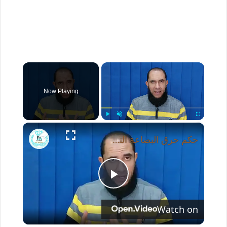
×
Now Playing
×
Play
Unmute
Fullscreen
حكم حرق البضاعة التي تم شراؤها بالتقسيط | فتوى مهمة من د. أحمد رجب
P
Watch on
l