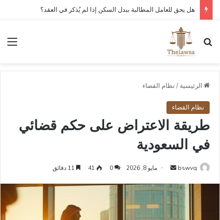
كم مدة قبول أو رفض عقد العمل الإلكتروني في قوى؟
بحث عن
الق
الرئيسية
/
نظام القضاء
نظام القضاء
طريقة الاعتراض على حكم قضائي
في السعودية
أرسل
bswvq
مايو 8, 2026
0
41
11 دقائق
بريدا
إلكترونيا